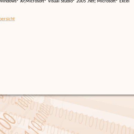
Windows® XP,Microsoft® Visual Studio® 2005 .net; Microsoft® Excel
bersicht