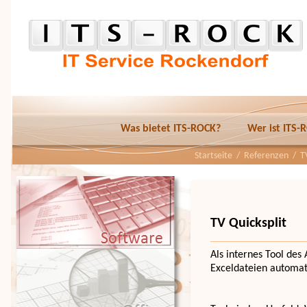
Was bietet ITS-ROCK?
Wer ist ITS-
Startseite
/
Referenzen
/ TV
TV Quicksplit
Als internes Tool de
Exceldateien automat